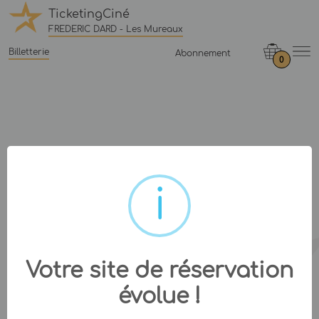
TicketingCiné
FREDERIC DARD - Les Mureaux
Billetterie
Abonnement
0
Votre site de réservation
évolue !