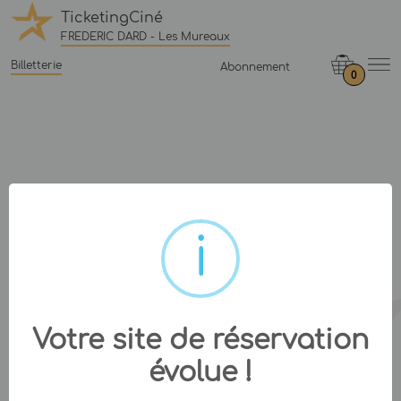
TicketingCiné
FREDERIC DARD - Les Mureaux
Billetterie
Abonnement
0
Votre site de réservation
évolue !