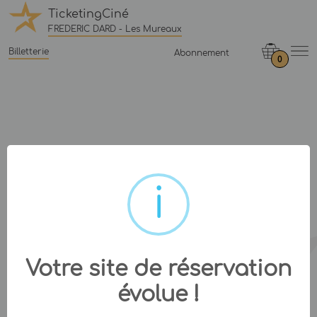
TicketingCiné
FREDERIC DARD - Les Mureaux
Billetterie
Abonnement
0
Votre site de réservation
évolue !