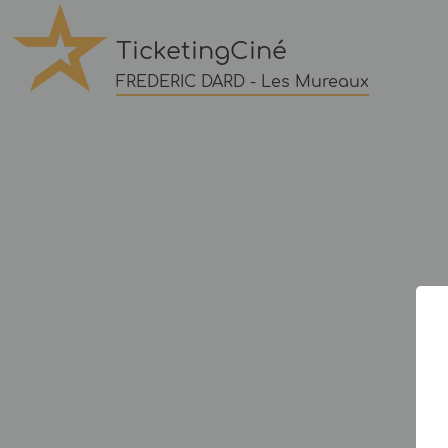
TicketingCiné
FREDERIC DARD - Les Mureaux