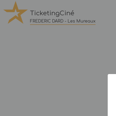
TicketingCiné
FREDERIC DARD - Les Mureaux