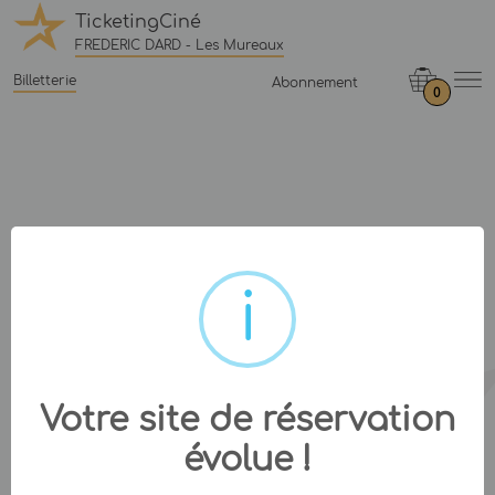
TicketingCiné
FREDERIC DARD - Les Mureaux
Billetterie
Abonnement
0
Votre site de réservation
évolue !