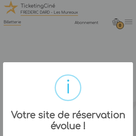
TicketingCiné
FREDERIC DARD - Les Mureaux
Billetterie
Abonnement
0
Votre site de réservation
évolue !