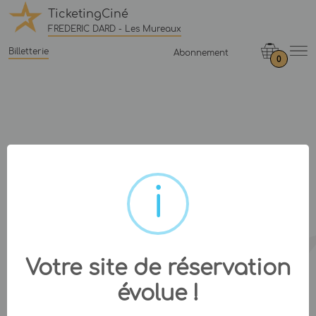
TicketingCiné
FREDERIC DARD - Les Mureaux
Billetterie
Abonnement
0
Votre site de réservation
évolue !