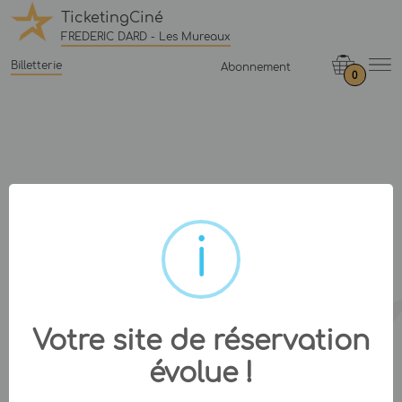
TicketingCiné
FREDERIC DARD - Les Mureaux
Billetterie
Abonnement
0
Votre site de réservation
évolue !