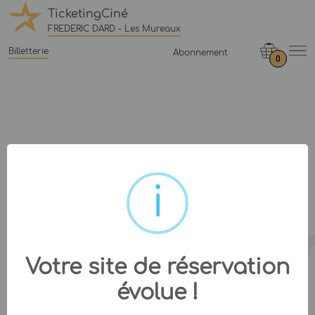
TicketingCiné
FREDERIC DARD - Les Mureaux
Billetterie
Abonnement
0
Votre site de réservation
évolue !