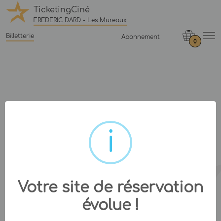
TicketingCiné
FREDERIC DARD - Les Mureaux
Billetterie
Abonnement
0
Votre site de réservation
évolue !