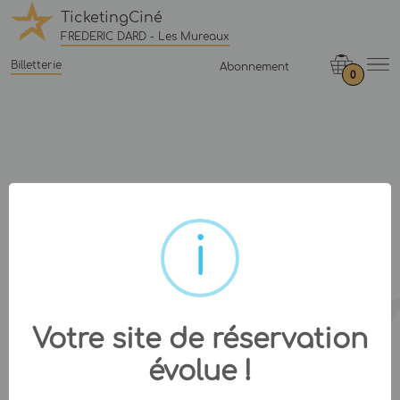
TicketingCiné
FREDERIC DARD - Les Mureaux
Billetterie
Abonnement
0
Votre site de réservation
évolue !