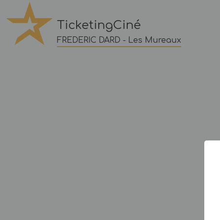
TicketingCiné
FREDERIC DARD - Les Mureaux