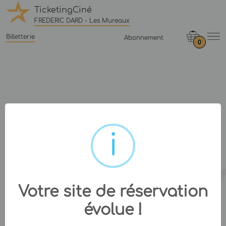
TicketingCiné
FREDERIC DARD - Les Mureaux
Billetterie
Abonnement
0
Votre site de réservation
évolue !