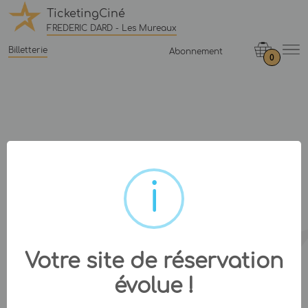
TicketingCiné
FREDERIC DARD - Les Mureaux
Billetterie
Abonnement
0
Votre site de réservation
évolue !