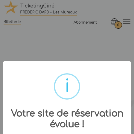
TicketingCiné
FREDERIC DARD - Les Mureaux
Billetterie
Abonnement
0
Votre site de réservation
évolue !