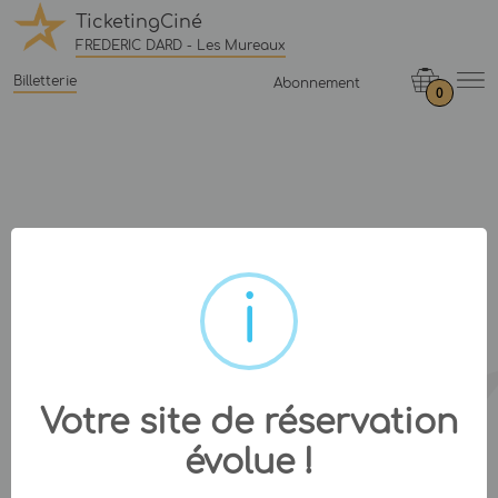
TicketingCiné
FREDERIC DARD - Les Mureaux
Billetterie
Abonnement
0
Votre site de réservation
évolue !