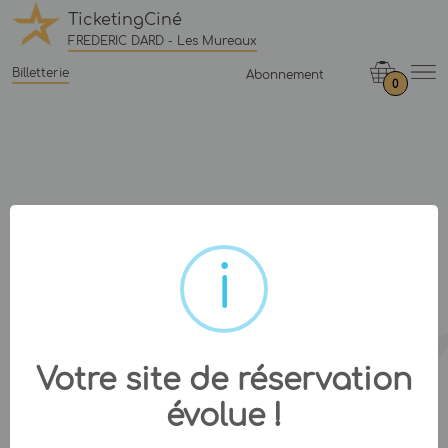
TicketingCiné
FREDERIC DARD - Les Mureaux
Billetterie
Abonnement
0
Votre site de réservation
évolue !