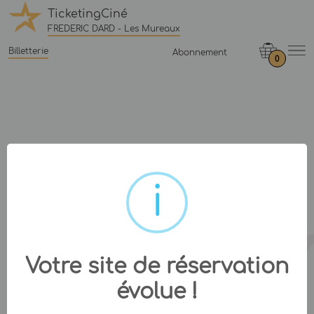
TicketingCiné
FREDERIC DARD - Les Mureaux
Billetterie
Abonnement
0
Votre site de réservation
évolue !