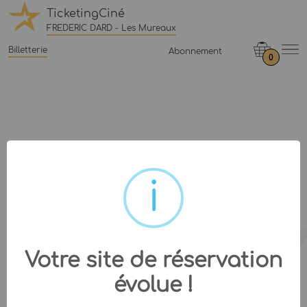
TicketingCiné
FREDERIC DARD - Les Mureaux
Billetterie
Abonnement
0
Votre site de réservation
évolue !