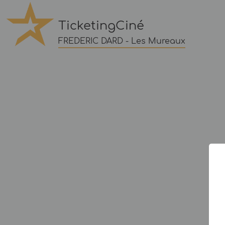
TicketingCiné
FREDERIC DARD - Les Mureaux