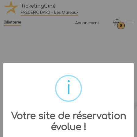
TicketingCiné
FREDERIC DARD - Les Mureaux
Billetterie
Abonnement
0
Votre site de réservation
évolue !