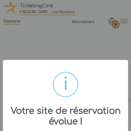
TicketingCiné
FREDERIC DARD - Les Mureaux
Billetterie
Abonnement
0
Votre site de réservation
évolue !