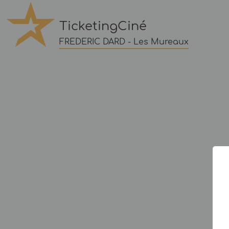
TicketingCiné
FREDERIC DARD - Les Mureaux