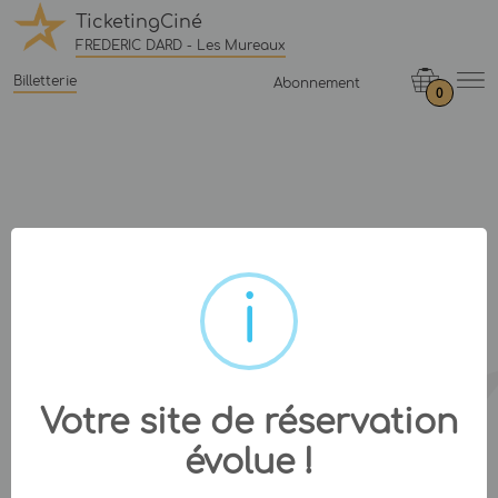
TicketingCiné
FREDERIC DARD - Les Mureaux
Billetterie
Abonnement
0
Votre site de réservation
évolue !