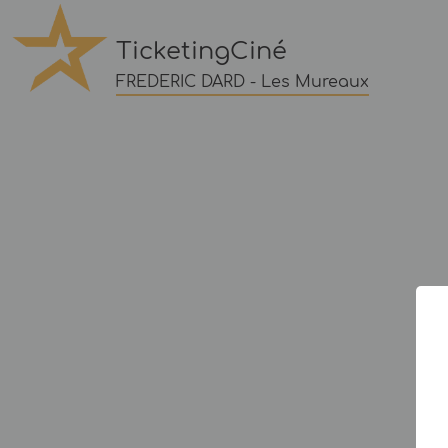
TicketingCiné
FREDERIC DARD - Les Mureaux