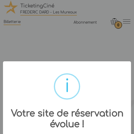
TicketingCiné
FREDERIC DARD - Les Mureaux
Billetterie
Abonnement
0
Votre site de réservation
évolue !