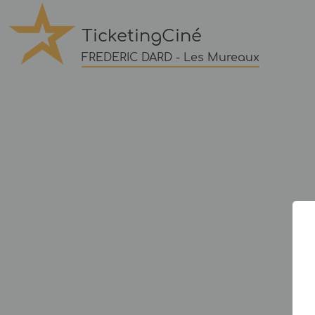
TicketingCiné
FREDERIC DARD - Les Mureaux