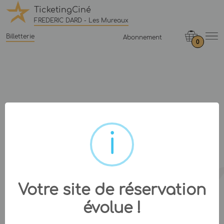
TicketingCiné
FREDERIC DARD - Les Mureaux
Billetterie
Abonnement
0
Votre site de réservation
évolue !