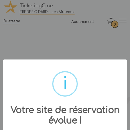
TicketingCiné
FREDERIC DARD - Les Mureaux
Billetterie
Abonnement
0
Votre site de réservation
évolue !