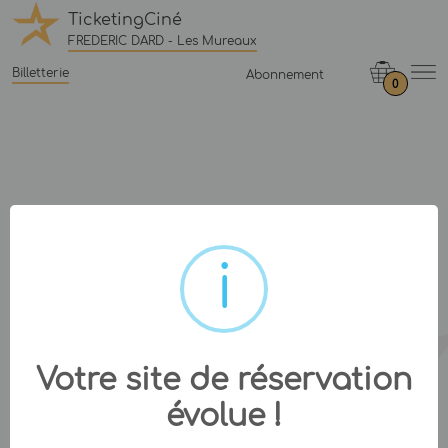
TicketingCiné
FREDERIC DARD - Les Mureaux
Billetterie
Abonnement
0
Votre site de réservation
évolue !