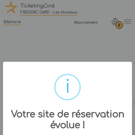
TicketingCiné
FREDERIC DARD - Les Mureaux
Billetterie
Abonnement
0
Votre site de réservation
évolue !