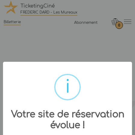
TicketingCiné
FREDERIC DARD - Les Mureaux
Billetterie
Abonnement
0
Votre site de réservation
évolue !