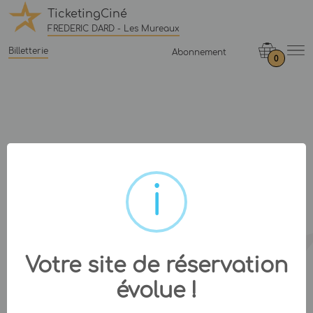
TicketingCiné
FREDERIC DARD - Les Mureaux
Billetterie
Abonnement
0
Votre site de réservation
évolue !