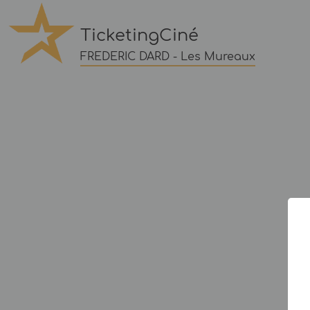
TicketingCiné
FREDERIC DARD - Les Mureaux