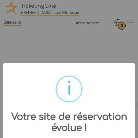
TicketingCiné
FREDERIC DARD - Les Mureaux
Billetterie
Abonnement
0
Votre site de réservation
évolue !