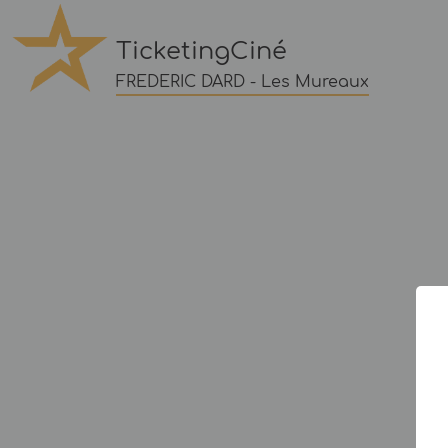
TicketingCiné
FREDERIC DARD - Les Mureaux