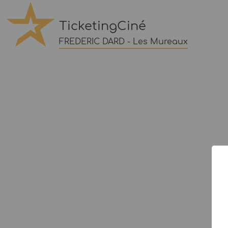
TicketingCiné
FREDERIC DARD - Les Mureaux