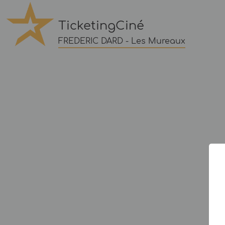
TicketingCiné
FREDERIC DARD - Les Mureaux