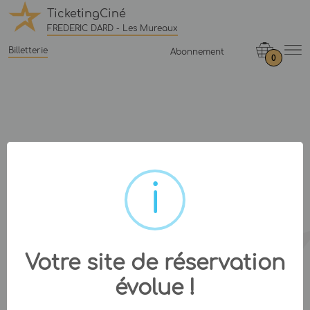
TicketingCiné
FREDERIC DARD - Les Mureaux
Billetterie
Abonnement
0
Votre site de réservation
évolue !