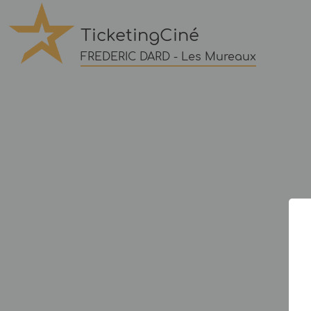
TicketingCiné
FREDERIC DARD - Les Mureaux