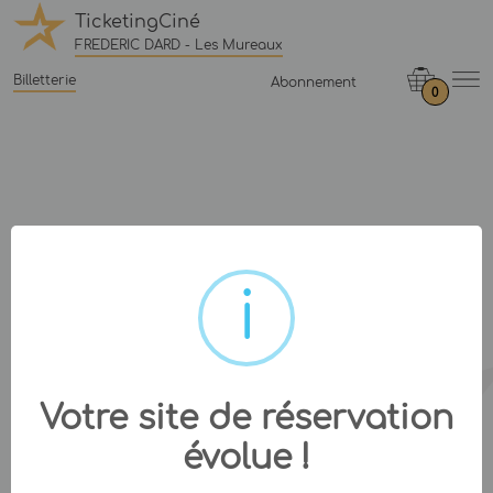
TicketingCiné
FREDERIC DARD - Les Mureaux
Billetterie
Abonnement
0
Votre site de réservation
évolue !