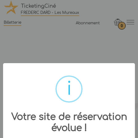
TicketingCiné
FREDERIC DARD - Les Mureaux
Billetterie
Abonnement
0
Votre site de réservation
évolue !