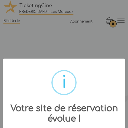
TicketingCiné
FREDERIC DARD - Les Mureaux
Billetterie
Abonnement
0
Votre site de réservation
évolue !