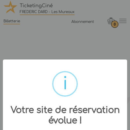
TicketingCiné
FREDERIC DARD - Les Mureaux
Billetterie
Abonnement
0
Votre site de réservation
évolue !