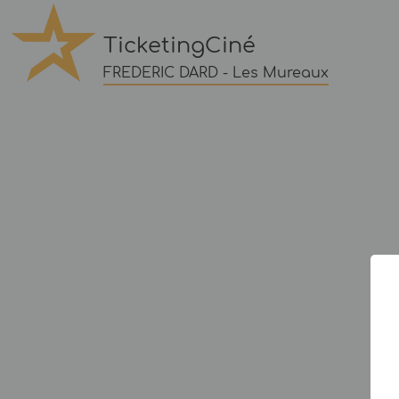
TicketingCiné
FREDERIC DARD - Les Mureaux