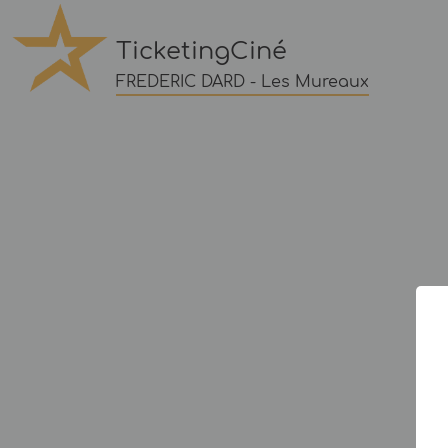
TicketingCiné
FREDERIC DARD - Les Mureaux