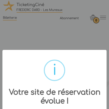
TicketingCiné
FREDERIC DARD - Les Mureaux
Billetterie
Abonnement
0
Votre site de réservation
évolue !