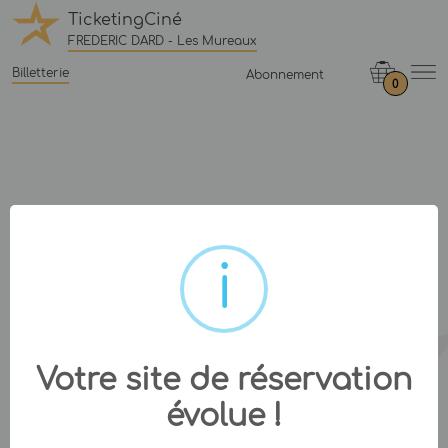
TicketingCiné
FREDERIC DARD - Les Mureaux
Billetterie
Abonnement
0
Votre site de réservation
évolue !