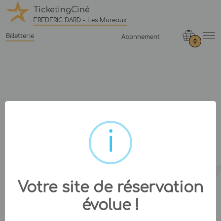
TicketingCiné
FREDERIC DARD - Les Mureaux
Billetterie
Abonnement
0
Votre site de réservation
évolue !